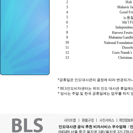
2
Holi
3
Mahavir Ja
4
Good Fri
5
노동
6
Idu’l Fi
7
Independen
8
Harvest Festi
9
Mahatma Gandhi’
10
National Foundati
11
Dusseh
12
Guru Nanak’s 
13
Christmas
*공휴일은 인도대사관의 결정에 따라 변경되거나 
* BLS인도비자센터는 위의 인도 대사관 휴일에
* 당사는 주말 및 한국 공휴일에는 업무를 하지 
인도대사관 공식 추천 비자서비스 우수업체
/
인
(04549) 서울 중구 을지로 148 (을지로 3가 25